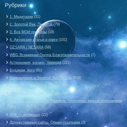
Рубрики
1. Медитации
(31)
2. Золотой Век, Переход
(79)
3. Все МОИ прогнозы
(18)
4. Авторские статьи и книги
(101)
GESARA / NESARA
(58)
WBG Всемирная Группа Благотворительности
(7)
Астрономия, космос, природа
(221)
Буддизм, йога
(91)
Возрождение и Золотой Век России
(518)
Высший Космический Разум
(750)
Галерея, Искусство, Красота
(140)
Диалог с Космическим Разумом. Получение верной информации
(95)
ДНК — активация
(22)
Дружественные сайты. Обмен ссылками
(2)