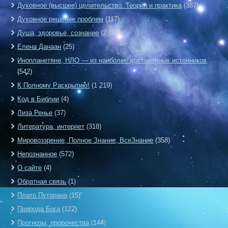
Духовное (высшее) целительство. Теория и практика
(387)
Духовное решение проблем
(117)
Душа, здоровье, сознание
(2 092)
Елена Данаан
(25)
Инопланетяне, НЛО — из наиболее достоверных источников
(542)
К Полному Раскрытию!
(1 219)
Код в Библии
(4)
Лиза Ренье
(37)
Литература, интернет
(318)
Мировоззрение, Полное Знание, ВсеЗнание
(358)
Непознанное
(572)
О сайте
(4)
Обратная связь
(1)
Плато Путорана
(15)
Природа Бога
(122)
Прогнозы, пророчества
(144)