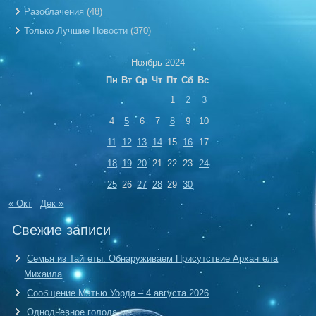
Разоблачения
(48)
Только Лучшие Новости
(370)
Ноябрь 2024
Пн
Вт
Ср
Чт
Пт
Сб
Вс
1
2
3
4
5
6
7
8
9
10
11
12
13
14
15
16
17
18
19
20
21
22
23
24
25
26
27
28
29
30
« Окт
Дек »
Свежие записи
Семья из Тайгеты: Обнаруживаем Присутствие Архангела
Михаила
Сообщение Мэтью Уорда – 4 августа 2026
Однодневное голодание